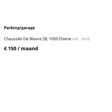
Parking/garage
Chaussée De Wavre 28, 1050 Elsene
(ref.
2818
)
€ 150 / maand
Toon alle panden