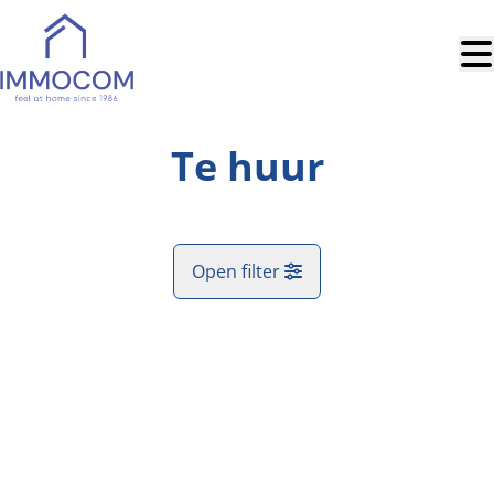
Ga naar hoofdinhoud
Te huur
Open filter
Gemeente
Kaartweergave
Type
Zoekopdracht
Sorteer op