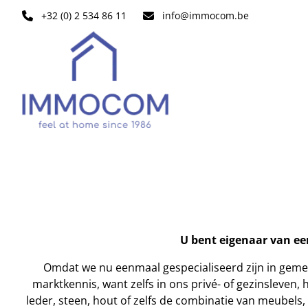
Ga naar hoofdinhoud
+32 (0) 2 534 86 11
info@immocom.be
U bent eigenaar van een
Omdat we nu eenmaal gespecialiseerd zijn in gemeubi
marktkennis, want zelfs in ons privé- of gezinsleven,
leder, steen, hout of zelfs de combinatie van meubels, 