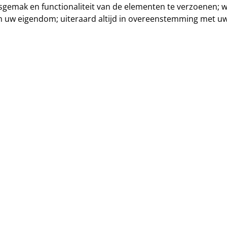
ksgemak en functionaliteit van de elementen te verzoenen;
 uw eigendom; uiteraard altijd in overeenstemming met uw 
Reeds ge
Om mee te tellen op d
opgefrist, geschilderd
is... Een goed verouder
optimaal rendement mo
Niet alleen om met zijn
verwachtingen van de h
constant...
Daarom kunnen wij u me
elektrisch toestel wil 