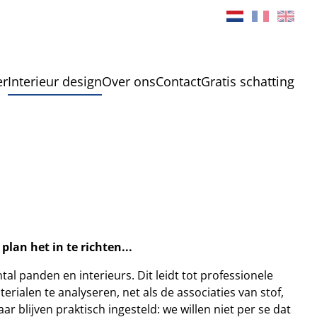
er
Interieur design
Over ons
Contact
Gratis schatting
lan het in te richten...
al panden en interieurs. Dit leidt tot professionele
rialen te analyseren, net als de associaties van stof,
r blijven praktisch ingesteld: we willen niet per se dat