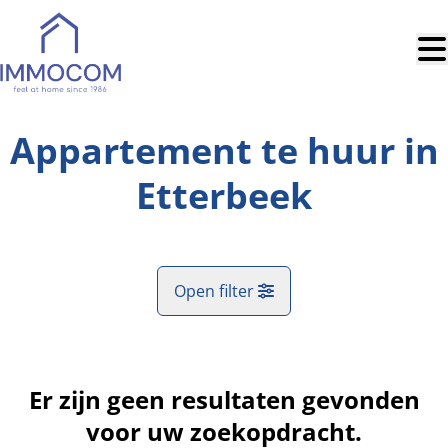
Ga naar hoofdinhoud
Appartement te huur in
Etterbeek
Open filter
Gemeente
Etterbeek (1040)
Er zijn geen resultaten gevonden
Remove
Kaartweergave
voor uw zoekopdracht.