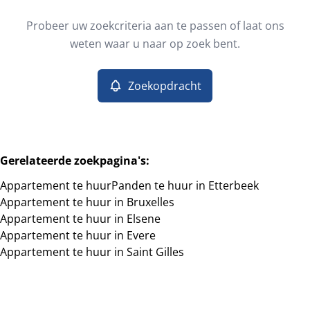
Type
Probeer uw zoekcriteria aan te passen of laat ons
Appartement
Zoekopdracht
Sorteer op
Remove
weten waar u naar op zoek bent.
Zoekopdracht
Meer criteria
Min. budget
Gerelateerde zoekpagina's
:
Appartement te huur
Panden te huur in Etterbeek
Max. budget
Appartement te huur in Bruxelles
Appartement te huur in Elsene
Appartement te huur in Evere
Appartement te huur in Saint Gilles
Zoeken