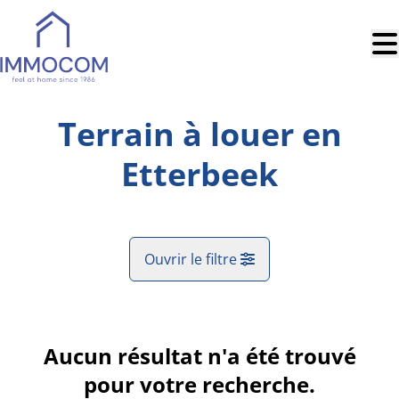
Aller au contenu principal
Terrain à louer en
Etterbeek
Ouvrir le filtre
Commune
Etterbeek (1040)
Aucun résultat n'a été trouvé
Remove
Vue de la carte
pour votre recherche.