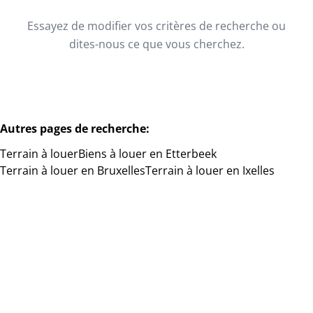
Type
Essayez de modifier vos critères de recherche ou
Terrain
Trier par
Remove
dites-nous ce que vous cherchez.
Critères plus
Autres pages de recherche
:
Min. budget
Terrain à louer
Biens à louer en Etterbeek
Terrain à louer en Bruxelles
Terrain à louer en Ixelles
Max. budget
Chercher