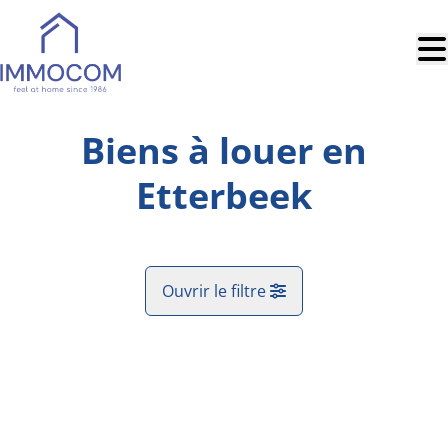
Aller au contenu principal
Biens à louer en
Etterbeek
Ouvrir le filtre
Commune
Etterbeek (1040)
Remove
Vue de la carte