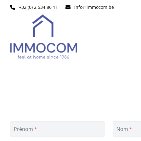
Aller au contenu principal
+32 (0) 2 534 86 11
info@immocom.be
Prénom
*
Nom
*