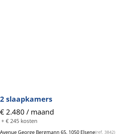
2 slaapkamers
€ 2.480 / maand
+
€ 245
kosten
Avenue George Bergmann 65, 1050 Elsene
(ref.
3842
)