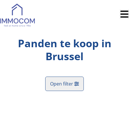
Ga naar hoofdinhoud
Panden te koop in
Brussel
Open filter
Gemeente
Brussel (1000)
Remove
Kaartweergave