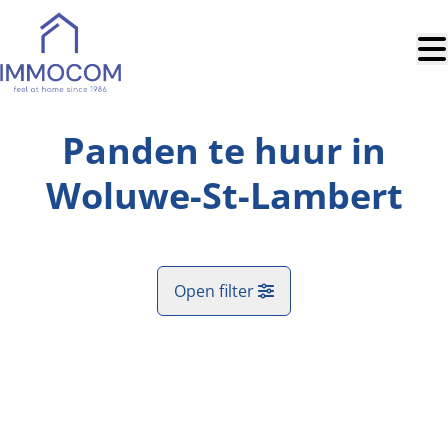
Ga naar hoofdinhoud
Panden te huur in
Woluwe-St-Lambert
Open filter
Gemeente
Woluwe-St-Lambert (1040)
Remove
Kaartweergave