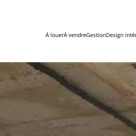
À louer
À vendre
Gestion
Design inté