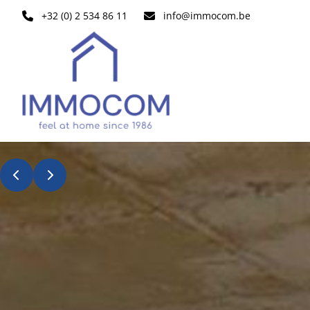
Aller au contenu principal
+32 (0) 2 534 86 11
info@immocom.be