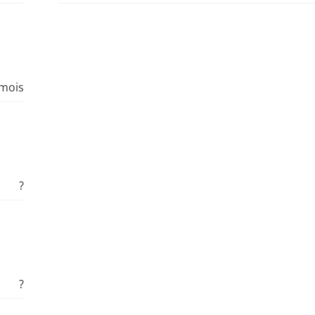
 mois
?
?