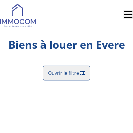
Aller au contenu principal
Biens à louer en Evere
Ouvrir le filtre
Commune
Evere (1140)
Remove
Vue de la carte
Type
Trier par