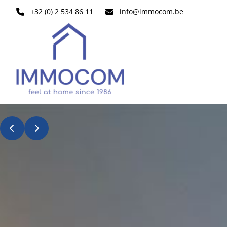
Aller au contenu principal
+32 (0) 2 534 86 11
info@immocom.be