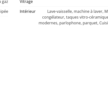
u gaz
Vitrage
uipée
Intérieur
Lave-vaisselle, machine à laver, 
congélateur, taques vitro-céramiqu
modernes, parlophone, parquet, Cuis
nové