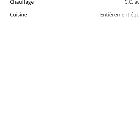
Chauffage
C.C. a
Cuisine
Entièrement éq
Construction
État
Ré
Biens similaires