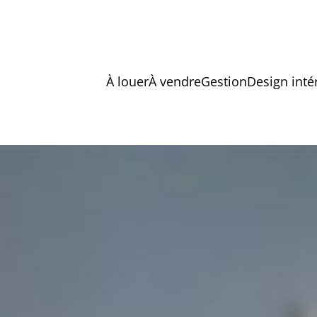
À louer
À vendre
Gestion
Design inté