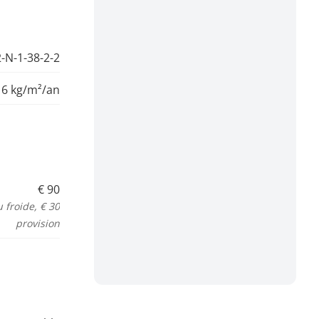
-N-1-38-2-2
16 kg/m²/an
€ 90
froide, € 30
provision