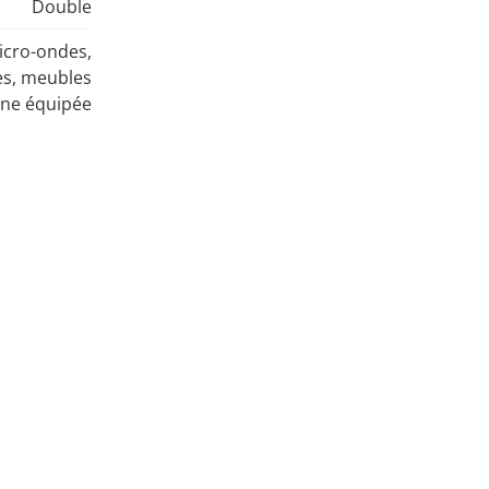
Double
Micro-ondes,
es, meubles
ine équipée
américaine